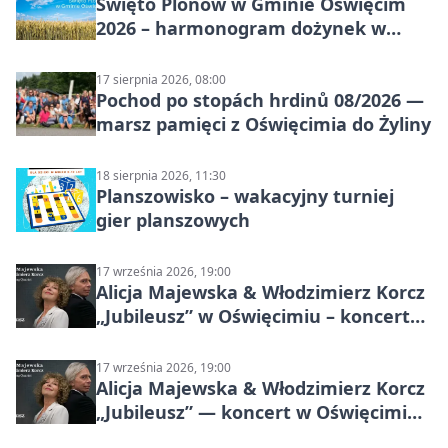
Święto Plonów w Gminie Oświęcim
2026 – harmonogram dożynek w
sołectwach
17 sierpnia 2026, 08:00
Pochod po stopách hrdinů 08/2026 —
marsz pamięci z Oświęcimia do Żyliny
18 sierpnia 2026, 11:30
Planszowisko – wakacyjny turniej
gier planszowych
17 września 2026, 19:00
Alicja Majewska & Włodzimierz Korcz
„Jubileusz” w Oświęcimiu – koncert
pełen przebojów i wspomnień
17 września 2026, 19:00
Alicja Majewska & Włodzimierz Korcz
„Jubileusz” — koncert w Oświęcimiu,
17 września 2026