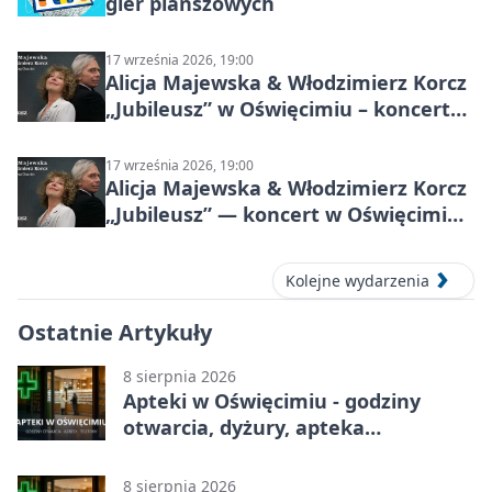
gier planszowych
17 września 2026, 19:00
Alicja Majewska & Włodzimierz Korcz
„Jubileusz” w Oświęcimiu – koncert
pełen przebojów i wspomnień
17 września 2026, 19:00
Alicja Majewska & Włodzimierz Korcz
„Jubileusz” — koncert w Oświęcimiu,
17 września 2026
Kolejne wydarzenia
Ostatnie Artykuły
8 sierpnia 2026
Apteki w Oświęcimiu - godziny
otwarcia, dyżury, apteka
całodobowa
8 sierpnia 2026