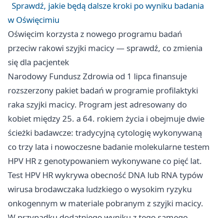
Sprawdź, jakie będą dalsze kroki po wyniku badania
w Oświęcimiu
Oświęcim korzysta z nowego programu badań
przeciw rakowi szyjki macicy — sprawdź, co zmienia
się dla pacjentek
Narodowy Fundusz Zdrowia od 1 lipca finansuje
rozszerzony pakiet badań w programie profilaktyki
raka szyjki macicy. Program jest adresowany do
kobiet między 25. a 64. rokiem życia i obejmuje dwie
ścieżki badawcze: tradycyjną cytologię wykonywaną
co trzy lata i nowoczesne badanie molekularne testem
HPV HR z genotypowaniem wykonywane co pięć lat.
Test HPV HR wykrywa obecność DNA lub RNA typów
wirusa brodawczaka ludzkiego o wysokim ryzyku
onkogennym w materiale pobranym z szyjki macicy.
W przypadku dodatniego wyniku z tego samego