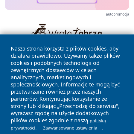
autopromocja
Nasza strona korzysta z plików cookies, aby
działała prawidłowo. Używamy także plików
cookies i podobnych technologii od
zewnętrznych dostawców w celach
analitycznych, marketingowych i
społecznościowych. Informacje te mogą być
Copyright © 2026 oswieciminfo.pl Wszystkie prawa
przetwarzane również przez naszych
zastrzeżone.
partnerów. Kontynuując korzystanie ze
strony lub klikając „Przechodzę do serwisu",
wyrażasz zgodę na użycie dodatkowych
Polityka
Polityka
News
Autorzy
plików cookies zgodnie z naszą
polityką
Prywatności
Cookies
.
.
prywatności
Zaawansowane ustawienia