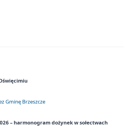
 Oświęcimiu
zez Gminę Brzeszcze
2026 – harmonogram dożynek w sołectwach