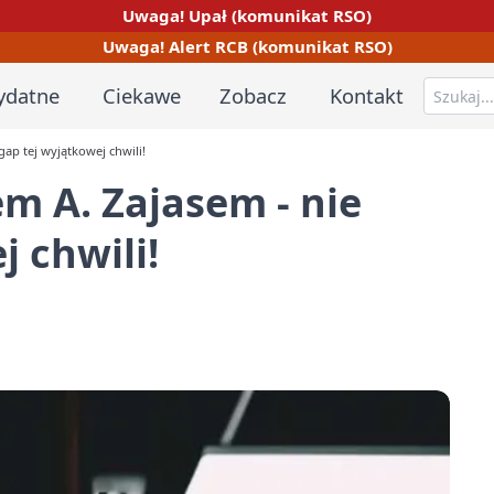
Uwaga! Upał (komunikat RSO)
Uwaga! Alert RCB (komunikat RSO)
ydatne
Ciekawe
Zobacz
Kontakt
gap tej wyjątkowej chwili!
em A. Zajasem - nie
 chwili!