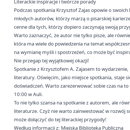
Literackie inspiracje i twórcze porady
Podczas spotkania Krzysztof Zajas opowie o swoich li
młodych autorów, którzy marzą o pisarskiej karierz
cenne dla tych, którzy dopiero zaczynają swoją prz
Warto zaznaczyć, że autor nie tylko pisze, ale równie
która ma wiele do powiedzenia na temat współczesnej
na wymianę myśli i spostrzeżeń, co może być inspir
Nie przegap tej wyjątkowej okazji!
Spotkanie z Krzysztofem A. Zajasem to wydarzenie, 
literatury. Oświęcim, jako miejsce spotkania, staje si
doświadczeń. Warto zarezerwować sobie czas na to w
10:00 w Auli.
To nie tylko szansa na spotkanie z autorem, ale ró
literaturze. Czyż nie warto zainwestować w rozwój s
może dołączyć do tej literackiej przygody!
Według informacji z: Miejska Biblioteka Publiczna