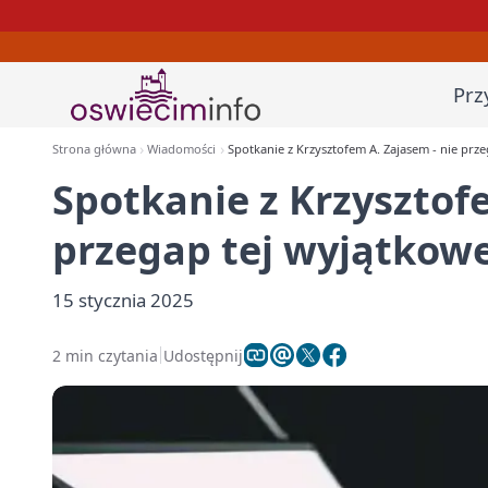
Prz
Strona główna
Wiadomości
Spotkanie z Krzysztofem A. Zajasem - nie prze
Spotkanie z Krzysztof
przegap tej wyjątkowej
15 stycznia 2025
2 min czytania
Udostępnij