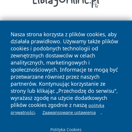
Nasza strona korzysta z plików cookies, aby
działała prawidłowo. Używamy także plików
cookies i podobnych technologii od
zewnętrznych dostawców w celach
Copyright © 2026 oswieciminfo.pl Wszystkie prawa
analitycznych, marketingowych i
zastrzeżone.
społecznościowych. Informacje te mogą być
przetwarzane również przez naszych
partnerów. Kontynuując korzystanie ze
Polityka
Polityka
News
Autorzy
strony lub klikając „Przechodzę do serwisu",
Prywatności
Cookies
wyrażasz zgodę na użycie dodatkowych
plików cookies zgodnie z naszą
polityką
.
.
prywatności
Zaawansowane ustawienia
Polityka Cookies