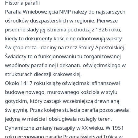
Historia parafii
Parafia Wniebowzięcia NMP należy do najstarszych
ośrodków duszpasterskich w regionie. Pierwsze
pisemne ślady jej istnienia pochodzą z 1326 roku,
kiedy to dokumenty kościelne odnotowują wpłaty
świętopietrza - daniny na rzecz Stolicy Apostolskiej.
Świadczy to o funkcjonowaniu tu zorganizowanej
wspólnoty parafialnej i dekanatu oświęcimskiego w
strukturach diecezji krakowskiej.
Około 1417 roku książę oświęcimski sfinansował
budowę nowego, murowanego kościoła w stylu
gotyckim, który zastąpił wcześniejszą drewnianą
świątynię. Przez kolejne stulecia parafia pozostawała
jedyną w mieście i obsługiwała rozległy teren.
Dynamiczne zmiany nastąpiły w XX wieku. W 1951
roku erygowano parafię Przenajświętszej Trójcy w