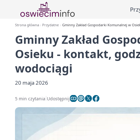
Prz
Strona główna
Przydatne
Gminny Zakład Gospodarki Komunalnej w Osieku
Gminny Zakład Gospo
Osieku - kontakt, god
wodociągi
20 maja 2026
5 min czytania
Udostępnij