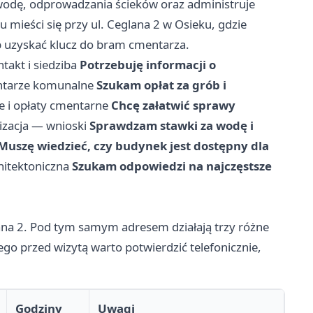
wodę, odprowadzania ścieków oraz administruje
ieści się przy ul. Ceglana 2 w Osieku, gdzie
b uzyskać klucz do bram cmentarza.
takt i siedziba
Potrzebuję informacji o
tarze komunalne
Szukam opłat za grób i
 i opłaty cmentarne
Chcę załatwić sprawy
izacja — wnioski
Sprawdzam stawki za wodę i
Muszę wiedzieć, czy budynek jest dostępny dla
hitektoniczna
Szukam odpowiedzi na najczęstsze
lana 2. Pod tym samym adresem działają trzy różne
go przed wizytą warto potwierdzić telefonicznie,
Godziny
Uwagi