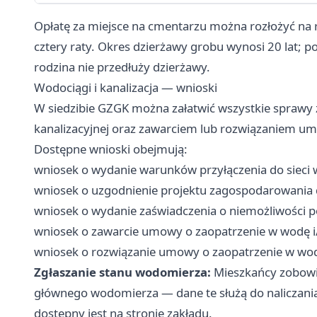
Opłatę za miejsce na cmentarzu można rozłożyć na r
cztery raty. Okres dzierżawy grobu wynosi 20 lat; po 
rodzina nie przedłuży dzierżawy.
Wodociągi i kanalizacja — wnioski
W siedzibie GZGK można załatwić wszystkie sprawy 
kanalizacyjnej oraz zawarciem lub rozwiązaniem u
Dostępne wnioski obejmują:
wniosek o wydanie warunków przyłączenia do sieci w
wniosek o uzgodnienie projektu zagospodarowania d
wniosek o wydanie zaświadczenia o niemożliwości pod
wniosek o zawarcie umowy o zaopatrzenie w wodę i
wniosek o rozwiązanie umowy o zaopatrzenie w wod
Zgłaszanie stanu wodomierza:
Mieszkańcy zobowią
głównego wodomierza — dane te służą do naliczania 
dostępny jest na stronie zakładu.