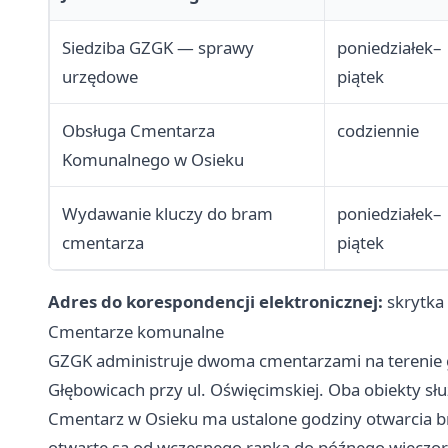
Siedziba GZGK — sprawy
poniedziałek–
urzędowe
piątek
Obsługa Cmentarza
codziennie
Komunalnego w Osieku
Wydawanie kluczy do bram
poniedziałek–
cmentarza
piątek
Adres do korespondencji elektronicznej:
skrytk
Cmentarze komunalne
GZGK administruje dwoma cmentarzami na terenie gm
Głębowicach przy ul. Oświęcimskiej. Oba obiekty 
Cmentarz w Osieku ma ustalone godziny otwarcia b
otwarte są od wczesnego ranka do późnego wieczor