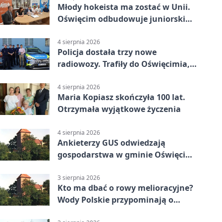
Młody hokeista ma zostać w Unii.
Oświęcim odbudowuje juniorski
system
4 sierpnia 2026
Policja dostała trzy nowe
radiowozy. Trafiły do Oświęcimia,
Kęt i Brzeszcz
4 sierpnia 2026
Maria Kopiasz skończyła 100 lat.
Otrzymała wyjątkowe życzenia
4 sierpnia 2026
Ankieterzy GUS odwiedzają
gospodarstwa w gminie Oświęcim.
Udział jest obowiązkowy
3 sierpnia 2026
Kto ma dbać o rowy melioracyjne?
Wody Polskie przypominają o
obowiązkach