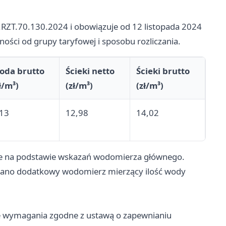
.RZT.70.130.2024 i obowiązuje od 12 listopada 2024
żności od grupy taryfowej i sposobu rozliczania.
oda brutto
Ścieki netto
Ścieki brutto
ł/m³)
(zł/m³)
(zł/m³)
,13
12,98
14,02
e na podstawie wskazań wodomierza głównego.
owano dodatkowy wodomierz mierzący ilość wody
e wymagania zgodne z ustawą o zapewnianiu