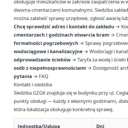
obsługuje mieszkańców w zakresie zaopatrzenia w 
dwoma cmentarzami komunalnymi. Siedziba zakładu m
można załatwić sprawy urzędowe, zgłosić awarię lu
Chcę sprawdzić adres i kontakt do zakładu
→
Kon
cmentarzach i godzinach otwarcia bram
→
Cmen
formalności pogrzebowych
→
Sprawy pogrzebowe
wodociągowe i kanalizacyjne
→
Wodociągi i kanal
odprowadzanie ścieków
→
Taryfa za wodę i ścieki
osób z niepełnosprawnościami
→
Dostępność arc
pytania
→
FAQ
Kontakt i siedziba
Siedziba GZGK znajduje się w budynku przy ul. Ceg
punkty obsługi — każdy z własnymi godzinami, dlate
która lokalizacja obsługuje konkretną sprawę.
Jednostka/Usługa
Dni