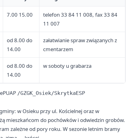
7.00 15.00
telefon 33 84 11 008, fax 33 84
11 007
od 8.00 do
załatwianie spraw związanych z
14.00
cmentarzem
od 8.00 do
w soboty u grabarza
14.00
a ePUAP
/GZGK_Osiek/SkrytkaESP
iny: w Osieku przy ul. Kościelnej oraz w
służą mieszkańcom do pochówków i odwiedzin grobów.
ram zależne od pory roku. W sezonie letnim bramy
a, zimą — krócej.