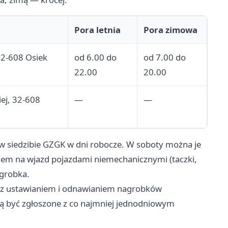
Pora letnia
Pora zimowa
 32-608 Osiek
od 6.00 do
od 7.00 do
22.00
20.00
iej, 32-608
—
—
 siedzibie GZGK w dni robocze. W soboty można je
iem na wjazd pojazdami niemechanicznymi (taczki,
agrobka.
 z ustawianiem i odnawianiem nagrobków
 być zgłoszone z co najmniej jednodniowym