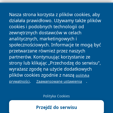
Nasza strona korzysta z plików cookies, aby
działała prawidłowo. Używamy także plików
cookies i podobnych technologii od
zewnętrznych dostawców w celach
Copyright © 2026 oswieciminfo.pl Wszystkie prawa
analitycznych, marketingowych i
zastrzeżone.
społecznościowych. Informacje te mogą być
przetwarzane również przez naszych
partnerów. Kontynuując korzystanie ze
Polityka
Polityka
News
Autorzy
strony lub klikając „Przechodzę do serwisu",
Prywatności
Cookies
wyrażasz zgodę na użycie dodatkowych
plików cookies zgodnie z naszą
polityką
.
.
prywatności
Zaawansowane ustawienia
Polityka Cookies
Przejdź do serwisu