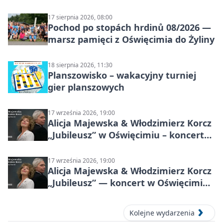
sołectwach
17 sierpnia 2026, 08:00
Pochod po stopách hrdinů 08/2026 —
marsz pamięci z Oświęcimia do Żyliny
18 sierpnia 2026, 11:30
Planszowisko – wakacyjny turniej
gier planszowych
17 września 2026, 19:00
Alicja Majewska & Włodzimierz Korcz
„Jubileusz” w Oświęcimiu – koncert
pełen przebojów i wspomnień
17 września 2026, 19:00
Alicja Majewska & Włodzimierz Korcz
„Jubileusz” — koncert w Oświęcimiu,
17 września 2026
Kolejne wydarzenia