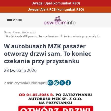
Uwaga! Upał (komunikat RSO)
Uwaga! Alert RCB (komunikat RSO)
MENU
Strona główna
Wiadomości
W autobusach MZK pasażer otworzy drzwi sam. To koniec czekania przy przystanku
W autobusach MZK pasażer
otworzy drzwi sam. To koniec
czekania przy przystanku
28 kwietnia 2026
2 min czytania
Udostępnij