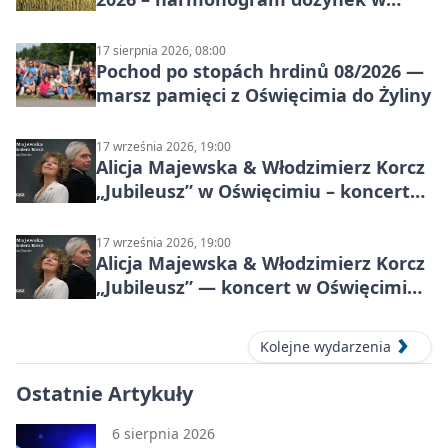
sołectwach
17 sierpnia 2026, 08:00
Pochod po stopách hrdinů 08/2026 —
marsz pamięci z Oświęcimia do Żyliny
17 września 2026, 19:00
Alicja Majewska & Włodzimierz Korcz
„Jubileusz” w Oświęcimiu – koncert
pełen przebojów i wspomnień
17 września 2026, 19:00
Alicja Majewska & Włodzimierz Korcz
„Jubileusz” — koncert w Oświęcimiu,
17 września 2026
Kolejne wydarzenia
Ostatnie Artykuły
6 sierpnia 2026