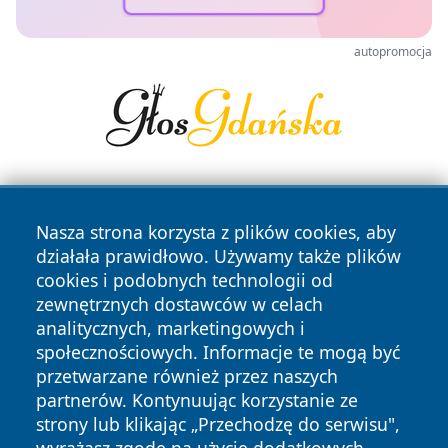
autopromocja
Nasza strona korzysta z plików cookies, aby
działała prawidłowo. Używamy także plików
cookies i podobnych technologii od
zewnętrznych dostawców w celach
Copyright © 2026 oswieciminfo.pl Wszystkie prawa
analitycznych, marketingowych i
zastrzeżone.
społecznościowych. Informacje te mogą być
przetwarzane również przez naszych
partnerów. Kontynuując korzystanie ze
Polityka
Polityka
News
Autorzy
strony lub klikając „Przechodzę do serwisu",
Prywatności
Cookies