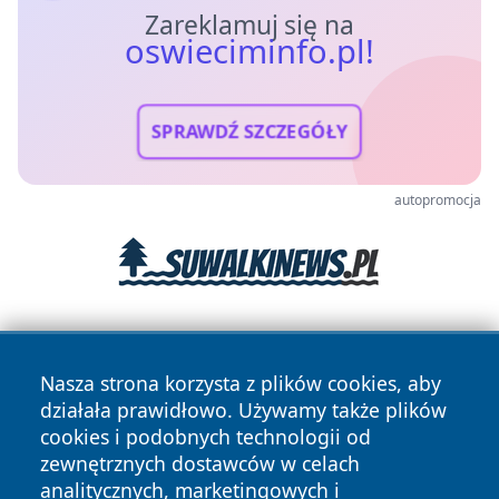
Zareklamuj się na
oswieciminfo.pl!
SPRAWDŹ SZCZEGÓŁY
autopromocja
Nasza strona korzysta z plików cookies, aby
działała prawidłowo. Używamy także plików
cookies i podobnych technologii od
zewnętrznych dostawców w celach
Copyright © 2026 oswieciminfo.pl Wszystkie prawa
analitycznych, marketingowych i
zastrzeżone.