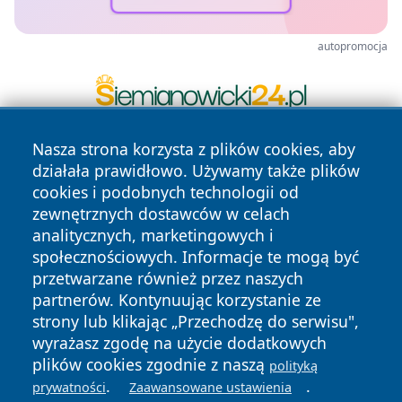
autopromocja
Nasza strona korzysta z plików cookies, aby
działała prawidłowo. Używamy także plików
cookies i podobnych technologii od
zewnętrznych dostawców w celach
analitycznych, marketingowych i
społecznościowych. Informacje te mogą być
Copyright © 2026 oswieciminfo.pl Wszystkie prawa
przetwarzane również przez naszych
zastrzeżone.
partnerów. Kontynuując korzystanie ze
strony lub klikając „Przechodzę do serwisu",
Polityka
Polityka
wyrażasz zgodę na użycie dodatkowych
News
Autorzy
Prywatności
Cookies
plików cookies zgodnie z naszą
polityką
.
.
prywatności
Zaawansowane ustawienia