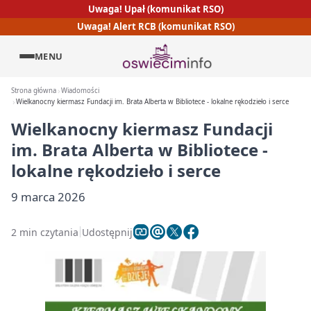
Uwaga! Upał (komunikat RSO)
Uwaga! Alert RCB (komunikat RSO)
MENU
Strona główna
Wiadomości
Wielkanocny kiermasz Fundacji im. Brata Alberta w Bibliotece - lokalne rękodzieło i serce
Wielkanocny kiermasz Fundacji
im. Brata Alberta w Bibliotece -
lokalne rękodzieło i serce
9 marca 2026
2 min czytania
Udostępnij