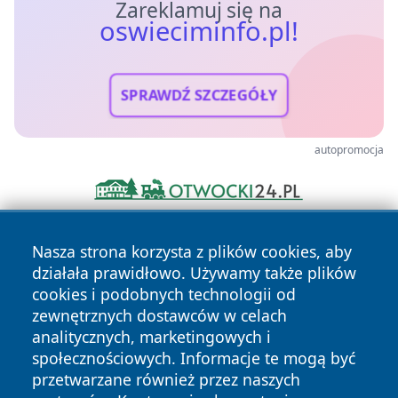
Zareklamuj się na
oswieciminfo.pl!
SPRAWDŹ SZCZEGÓŁY
autopromocja
Nasza strona korzysta z plików cookies, aby
działała prawidłowo. Używamy także plików
cookies i podobnych technologii od
zewnętrznych dostawców w celach
analitycznych, marketingowych i
Copyright © 2026 oswieciminfo.pl Wszystkie prawa
społecznościowych. Informacje te mogą być
zastrzeżone.
przetwarzane również przez naszych