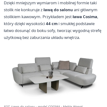
Dzięki mniejszym wymiarom i mobilnej formie taki
stolik nie konkuruje z
ławą do salonu
ani głównym
stolikiem kawowym. Przykładem jest
ława
Cosima
,
który dzięki wysokości
44 cm
i smukłej podstawie
łatwo dosunąć do boku sofy, tworząc wygodną strefę
użytkową bez zaburzania układu wnętrza.
FOT. Ława do salonu - model COSIMA - Meble Wanat