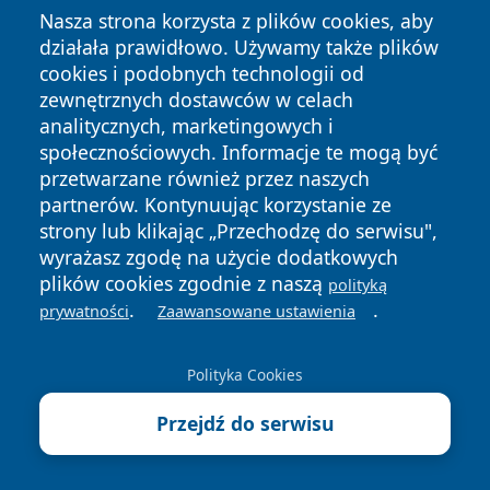
Architektura siedzenia: Jak wybrać krzesła do
Nasza strona korzysta z plików cookies, aby
salonu, które łączą design z ergonomią?
działała prawidłowo. Używamy także plików
cookies i podobnych technologii od
zewnętrznych dostawców w celach
Następny >>
analitycznych, marketingowych i
Bieg Rzeźnika w wersji online spina Polskę. Zapisy
społecznościowych. Informacje te mogą być
trwają do 30.04.2026
przetwarzane również przez naszych
partnerów. Kontynuując korzystanie ze
strony lub klikając „Przechodzę do serwisu",
wyrażasz zgodę na użycie dodatkowych
plików cookies zgodnie z naszą
Przydatne dane teleadresowe
polityką
.
.
prywatności
Zaawansowane ustawienia
Powiatowe Centrum Pomocy Rodzinie w Oświęcimiu -
kontakt, godziny, pomoc dla rodzin i osób z
Polityka Cookies
niepełnosprawnościami
Przejdź do serwisu
Urząd Miejski w Zatorze - kontakt, godziny, wydziały i
e-usługi