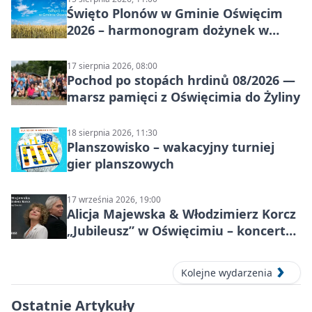
Święto Plonów w Gminie Oświęcim
2026 – harmonogram dożynek w
sołectwach
17 sierpnia 2026, 08:00
Pochod po stopách hrdinů 08/2026 —
marsz pamięci z Oświęcimia do Żyliny
18 sierpnia 2026, 11:30
Planszowisko – wakacyjny turniej
gier planszowych
17 września 2026, 19:00
Alicja Majewska & Włodzimierz Korcz
„Jubileusz” w Oświęcimiu – koncert
pełen przebojów i wspomnień
Kolejne wydarzenia
Ostatnie Artykuły