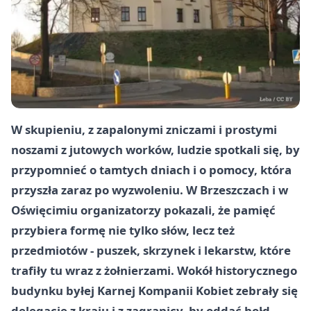
W skupieniu, z zapalonymi zniczami i prostymi
noszami z jutowych worków, ludzie spotkali się, by
przypomnieć o tamtych dniach i o pomocy, która
przyszła zaraz po wyzwoleniu. W Brzeszczach i w
Oświęcimiu organizatorzy pokazali, że pamięć
przybiera formę nie tylko słów, lecz też
przedmiotów - puszek, skrzynek i lekarstw, które
trafiły tu wraz z żołnierzami. Wokół historycznego
budynku byłej Karnej Kompanii Kobiet zebrały się
delegacje z kraju i z zagranicy, by oddać hołd