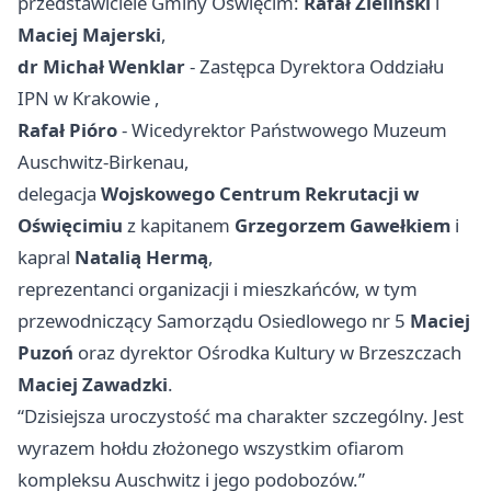
przedstawiciele Gminy Oświęcim:
Rafał Zieliński
i
Maciej Majerski
,
dr Michał Wenklar
- Zastępca Dyrektora Oddziału
IPN w
Krakowie
,
Rafał Pióro
- Wicedyrektor Państwowego Muzeum
Auschwitz-Birkenau,
delegacja
Wojskowego Centrum Rekrutacji w
Oświęcimiu
z kapitanem
Grzegorzem Gawełkiem
i
kapral
Natalią Hermą
,
reprezentanci organizacji i mieszkańców, w tym
przewodniczący Samorządu Osiedlowego nr 5
Maciej
Puzoń
oraz dyrektor Ośrodka Kultury w Brzeszczach
Maciej Zawadzki
.
“Dzisiejsza uroczystość ma charakter szczególny. Jest
wyrazem hołdu złożonego wszystkim ofiarom
kompleksu Auschwitz i jego podobozów.”