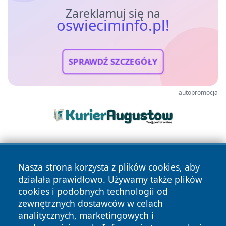
Zareklamuj się na
oswieciminfo.pl!
SPRAWDŹ SZCZEGÓŁY
autopromocja
Nasza strona korzysta z plików cookies, aby
działała prawidłowo. Używamy także plików
cookies i podobnych technologii od
zewnętrznych dostawców w celach
Copyright © 2026 oswieciminfo.pl Wszystkie prawa
analitycznych, marketingowych i
zastrzeżone.