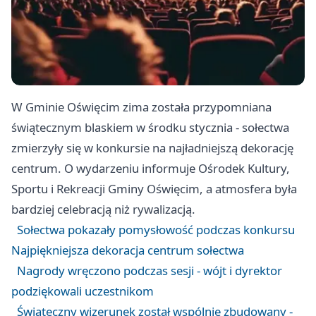
W Gminie Oświęcim zima została przypomniana
świątecznym blaskiem w środku stycznia - sołectwa
zmierzyły się w konkursie na najładniejszą dekorację
centrum. O wydarzeniu informuje Ośrodek Kultury,
Sportu i Rekreacji Gminy Oświęcim, a atmosfera była
bardziej celebracją niż rywalizacją.
Sołectwa pokazały pomysłowość podczas konkursu
Najpiękniejsza dekoracja centrum sołectwa
Nagrody wręczono podczas sesji - wójt i dyrektor
podziękowali uczestnikom
Świąteczny wizerunek został wspólnie zbudowany -