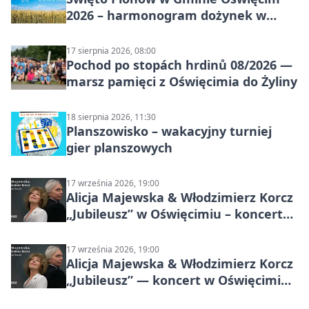
2026 – harmonogram dożynek w
sołectwach
17 sierpnia 2026, 08:00
Pochod po stopách hrdinů 08/2026 —
marsz pamięci z Oświęcimia do Żyliny
18 sierpnia 2026, 11:30
Planszowisko – wakacyjny turniej
gier planszowych
17 września 2026, 19:00
Alicja Majewska & Włodzimierz Korcz
„Jubileusz” w Oświęcimiu – koncert
pełen przebojów i wspomnień
17 września 2026, 19:00
Alicja Majewska & Włodzimierz Korcz
„Jubileusz” — koncert w Oświęcimiu,
17 września 2026