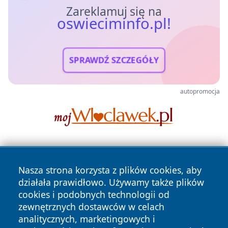
Zareklamuj się na
oswieciminfo.pl!
SPRAWDŹ SZCZEGÓŁY
autopromocja
Nasza strona korzysta z plików cookies, aby
działała prawidłowo. Używamy także plików
cookies i podobnych technologii od
zewnętrznych dostawców w celach
Copyright © 2026 oswieciminfo.pl Wszystkie prawa
analitycznych, marketingowych i
zastrzeżone.