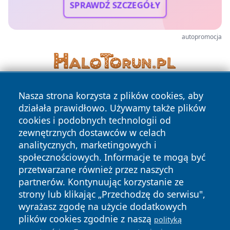
SPRAWDŹ SZCZEGÓŁY
autopromocja
Nasza strona korzysta z plików cookies, aby
działała prawidłowo. Używamy także plików
cookies i podobnych technologii od
zewnętrznych dostawców w celach
analitycznych, marketingowych i
Copyright © 2026 oswieciminfo.pl Wszystkie prawa
społecznościowych. Informacje te mogą być
zastrzeżone.
przetwarzane również przez naszych
partnerów. Kontynuując korzystanie ze
strony lub klikając „Przechodzę do serwisu",
Polityka
Polityka
News
Autorzy
wyrażasz zgodę na użycie dodatkowych
Prywatności
Cookies
plików cookies zgodnie z naszą
polityką