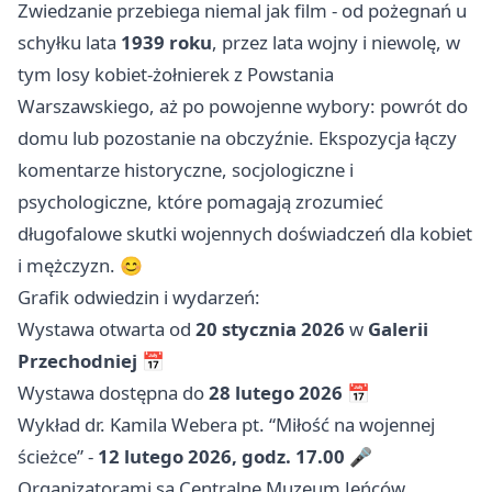
Zwiedzanie przebiega niemal jak film - od pożegnań u
schyłku lata
1939 roku
, przez lata wojny i niewolę, w
tym losy kobiet-żołnierek z Powstania
Warszawskiego, aż po powojenne wybory: powrót do
domu lub pozostanie na obczyźnie. Ekspozycja łączy
komentarze historyczne, socjologiczne i
psychologiczne, które pomagają zrozumieć
długofalowe skutki wojennych doświadczeń dla kobiet
i mężczyzn. 😊
Grafik odwiedzin i wydarzeń:
Wystawa otwarta od
20 stycznia 2026
w
Galerii
Przechodniej
📅
Wystawa dostępna do
28 lutego 2026
📅
Wykład dr. Kamila Webera pt. “Miłość na wojennej
ścieżce” -
12 lutego 2026, godz. 17.00
🎤
Organizatorami są Centralne Muzeum Jeńców