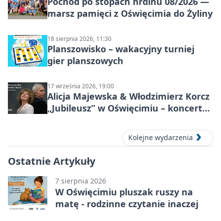
Pochod po stopách hrdinů 08/2026 —
marsz pamięci z Oświęcimia do Żyliny
18 sierpnia 2026, 11:30
Planszowisko – wakacyjny turniej
gier planszowych
17 września 2026, 19:00
Alicja Majewska & Włodzimierz Korcz
„Jubileusz” w Oświęcimiu – koncert
pełen przebojów i wspomnień
Kolejne wydarzenia
Ostatnie Artykuły
7 sierpnia 2026
W Oświęcimiu pluszak ruszy na
matę - rodzinne czytanie inaczej