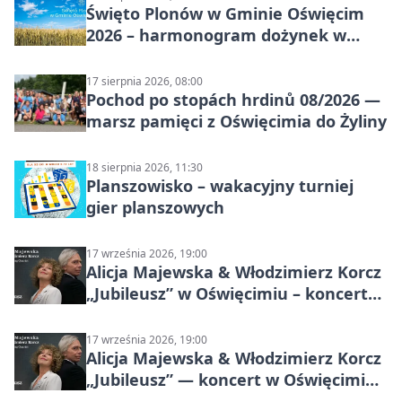
Święto Plonów w Gminie Oświęcim
2026 – harmonogram dożynek w
sołectwach
17 sierpnia 2026, 08:00
Pochod po stopách hrdinů 08/2026 —
marsz pamięci z Oświęcimia do Żyliny
18 sierpnia 2026, 11:30
Planszowisko – wakacyjny turniej
gier planszowych
17 września 2026, 19:00
Alicja Majewska & Włodzimierz Korcz
„Jubileusz” w Oświęcimiu – koncert
pełen przebojów i wspomnień
17 września 2026, 19:00
Alicja Majewska & Włodzimierz Korcz
„Jubileusz” — koncert w Oświęcimiu,
17 września 2026