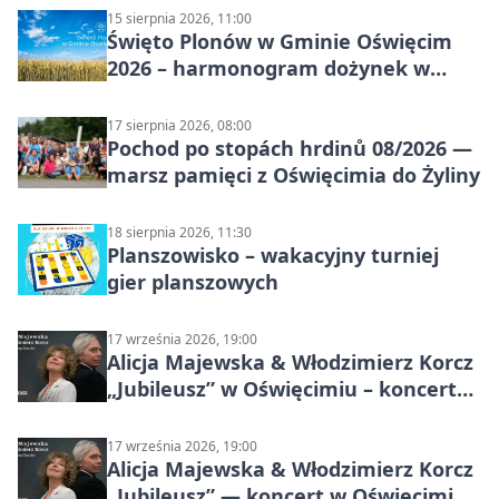
15 sierpnia 2026, 11:00
Święto Plonów w Gminie Oświęcim
2026 – harmonogram dożynek w
sołectwach
17 sierpnia 2026, 08:00
Pochod po stopách hrdinů 08/2026 —
marsz pamięci z Oświęcimia do Żyliny
18 sierpnia 2026, 11:30
Planszowisko – wakacyjny turniej
gier planszowych
17 września 2026, 19:00
Alicja Majewska & Włodzimierz Korcz
„Jubileusz” w Oświęcimiu – koncert
pełen przebojów i wspomnień
17 września 2026, 19:00
Alicja Majewska & Włodzimierz Korcz
„Jubileusz” — koncert w Oświęcimiu,