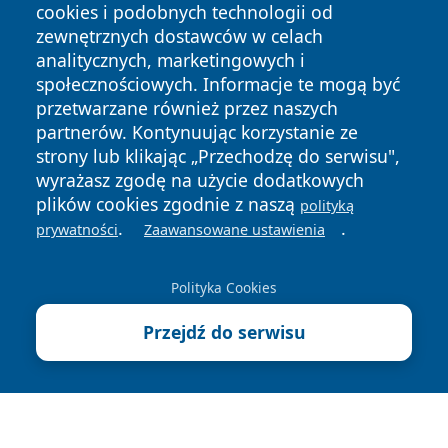
cookies i podobnych technologii od
zewnętrznych dostawców w celach
analitycznych, marketingowych i
społecznościowych. Informacje te mogą być
przetwarzane również przez naszych
Copyright © 2026 oswieciminfo.pl Wszystkie prawa
partnerów. Kontynuując korzystanie ze
zastrzeżone.
strony lub klikając „Przechodzę do serwisu",
wyrażasz zgodę na użycie dodatkowych
plików cookies zgodnie z naszą
polityką
Polityka
Polityka
News
Autorzy
.
.
prywatności
Zaawansowane ustawienia
Prywatności
Cookies
Polityka Cookies
Przejdź do serwisu