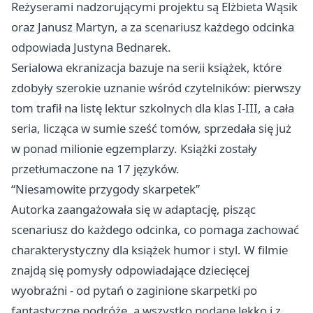
Reżyserami nadzorującymi projektu są Elżbieta Wąsik
oraz Janusz Martyn, a za scenariusz każdego odcinka
odpowiada Justyna Bednarek.
Serialowa ekranizacja bazuje na serii książek, które
zdobyły szerokie uznanie wśród czytelników: pierwszy
tom trafił na listę lektur szkolnych dla klas I-III, a cała
seria, licząca w sumie sześć tomów, sprzedała się już
w ponad milionie egzemplarzy. Książki zostały
przetłumaczone na 17 języków.
“Niesamowite przygody skarpetek”
Autorka zaangażowała się w adaptację, pisząc
scenariusz do każdego odcinka, co pomaga zachować
charakterystyczny dla książek humor i styl. W filmie
znajdą się pomysły odpowiadające dziecięcej
wyobraźni - od pytań o zaginione skarpetki po
fantastyczne podróże, a wszystko podane lekko i z