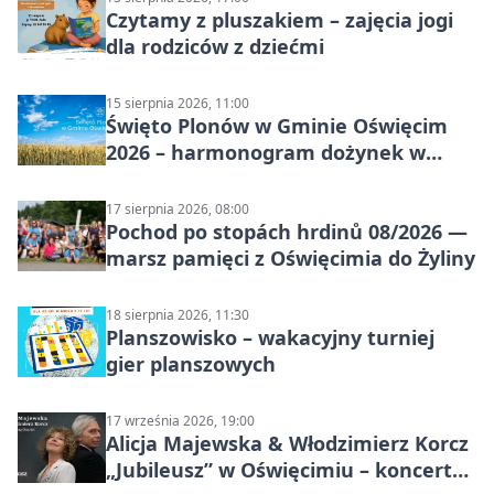
Czytamy z pluszakiem – zajęcia jogi
dla rodziców z dziećmi
15 sierpnia 2026, 11:00
Święto Plonów w Gminie Oświęcim
2026 – harmonogram dożynek w
sołectwach
17 sierpnia 2026, 08:00
Pochod po stopách hrdinů 08/2026 —
marsz pamięci z Oświęcimia do Żyliny
18 sierpnia 2026, 11:30
Planszowisko – wakacyjny turniej
gier planszowych
17 września 2026, 19:00
Alicja Majewska & Włodzimierz Korcz
„Jubileusz” w Oświęcimiu – koncert