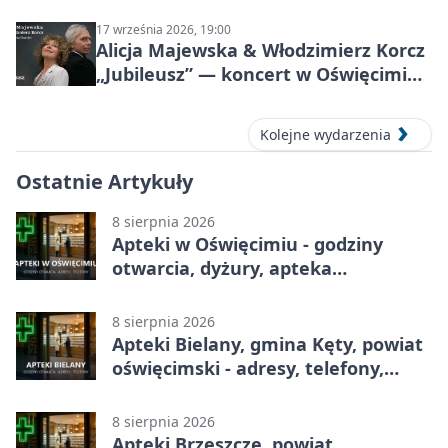
pełen przebojów i wspomnień
17 września 2026, 19:00
Alicja Majewska & Włodzimierz Korcz
„Jubileusz” — koncert w Oświęcimiu,
17 września 2026
Kolejne wydarzenia
Ostatnie Artykuły
8 sierpnia 2026
Apteki w Oświęcimiu - godziny
otwarcia, dyżury, apteka
całodobowa
8 sierpnia 2026
Apteki Bielany, gmina Kęty, powiat
oświęcimski - adresy, telefony,
godziny otwarcia
8 sierpnia 2026
Apteki Brzeszcze, powiat