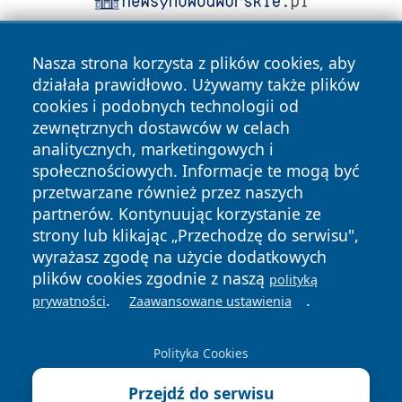
Nasza strona korzysta z plików cookies, aby
działała prawidłowo. Używamy także plików
cookies i podobnych technologii od
zewnętrznych dostawców w celach
analitycznych, marketingowych i
Copyright © 2026 oswieciminfo.pl Wszystkie prawa
społecznościowych. Informacje te mogą być
zastrzeżone.
przetwarzane również przez naszych
partnerów. Kontynuując korzystanie ze
strony lub klikając „Przechodzę do serwisu",
Polityka
Polityka
News
Autorzy
wyrażasz zgodę na użycie dodatkowych
Prywatności
Cookies
plików cookies zgodnie z naszą
polityką
.
.
prywatności
Zaawansowane ustawienia
Polityka Cookies
Przejdź do serwisu