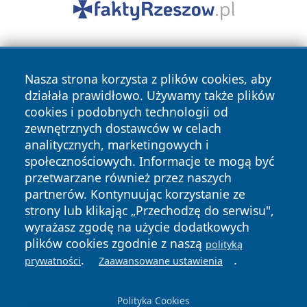
Nasza strona korzysta z plików cookies, aby
działała prawidłowo. Używamy także plików
cookies i podobnych technologii od
zewnętrznych dostawców w celach
Copyright © 2026 oswieciminfo.pl Wszystkie prawa
analitycznych, marketingowych i
zastrzeżone.
społecznościowych. Informacje te mogą być
przetwarzane również przez naszych
partnerów. Kontynuując korzystanie ze
Polityka
Polityka
News
Autorzy
strony lub klikając „Przechodzę do serwisu",
Prywatności
Cookies
wyrażasz zgodę na użycie dodatkowych
plików cookies zgodnie z naszą
polityką
.
.
prywatności
Zaawansowane ustawienia
Polityka Cookies