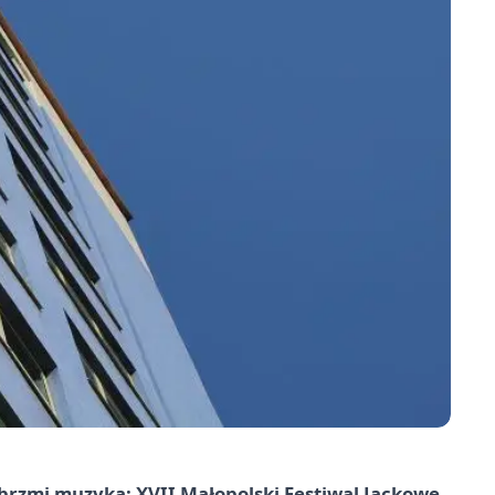
rzmi muzyką: XVII Małopolski Festiwal Jackowe