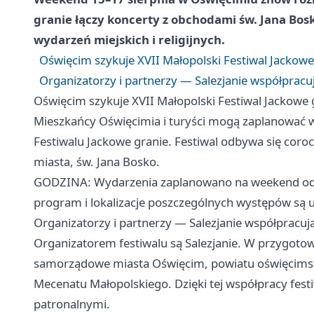
granie łączy koncerty z obchodami św. Jana Bosk
wydarzeń miejskich i religijnych.
Oświęcim szykuje XVII Małopolski Festiwal Jackow
Organizatorzy i partnerzy — Salezjanie współpra
Oświęcim szykuje XVII Małopolski Festiwal Jackowe
Mieszkańcy Oświęcimia i turyści mogą zaplanować w
Festiwalu Jackowe granie. Festiwal odbywa się cor
miasta, św. Jana Bosko.
GODZINA: Wydarzenia zaplanowano na weekend od 1
program i lokalizacje poszczególnych występów są u
Organizatorzy i partnerzy — Salezjanie współprac
Organizatorem festiwalu są Salezjanie. W przygotowa
samorządowe miasta Oświęcim, powiatu oświęcims
Mecenatu Małopolskiego. Dzięki tej współpracy fest
patronalnymi.