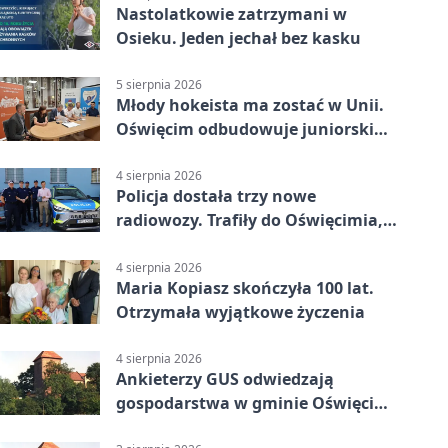
Nastolatkowie zatrzymani w
Osieku. Jeden jechał bez kasku
5 sierpnia 2026
Młody hokeista ma zostać w Unii.
Oświęcim odbudowuje juniorski
system
4 sierpnia 2026
Policja dostała trzy nowe
radiowozy. Trafiły do Oświęcimia,
Kęt i Brzeszcz
4 sierpnia 2026
Maria Kopiasz skończyła 100 lat.
Otrzymała wyjątkowe życzenia
4 sierpnia 2026
Ankieterzy GUS odwiedzają
gospodarstwa w gminie Oświęcim.
Udział jest obowiązkowy