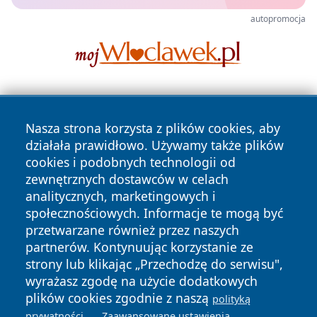
autopromocja
Nasza strona korzysta z plików cookies, aby
działała prawidłowo. Używamy także plików
cookies i podobnych technologii od
zewnętrznych dostawców w celach
Copyright © 2026 oswieciminfo.pl Wszystkie prawa
analitycznych, marketingowych i
zastrzeżone.
społecznościowych. Informacje te mogą być
przetwarzane również przez naszych
partnerów. Kontynuując korzystanie ze
Polityka
Polityka
News
Autorzy
strony lub klikając „Przechodzę do serwisu",
Prywatności
Cookies
wyrażasz zgodę na użycie dodatkowych
plików cookies zgodnie z naszą
polityką
.
.
prywatności
Zaawansowane ustawienia