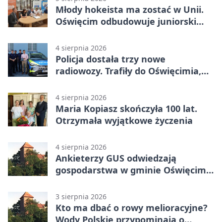
Młody hokeista ma zostać w Unii.
Oświęcim odbudowuje juniorski
system
4 sierpnia 2026
Policja dostała trzy nowe
radiowozy. Trafiły do Oświęcimia,
Kęt i Brzeszcz
4 sierpnia 2026
Maria Kopiasz skończyła 100 lat.
Otrzymała wyjątkowe życzenia
4 sierpnia 2026
Ankieterzy GUS odwiedzają
gospodarstwa w gminie Oświęcim.
Udział jest obowiązkowy
3 sierpnia 2026
Kto ma dbać o rowy melioracyjne?
Wody Polskie przypominają o