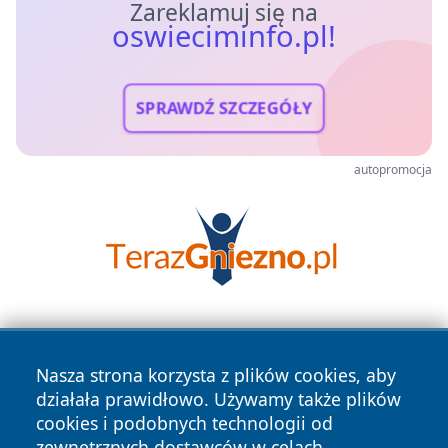
Zareklamuj się na
oswieciminfo.pl!
SPRAWDŹ SZCZEGÓŁY
autopromocja
Nasza strona korzysta z plików cookies, aby
działała prawidłowo. Używamy także plików
cookies i podobnych technologii od
zewnętrznych dostawców w celach