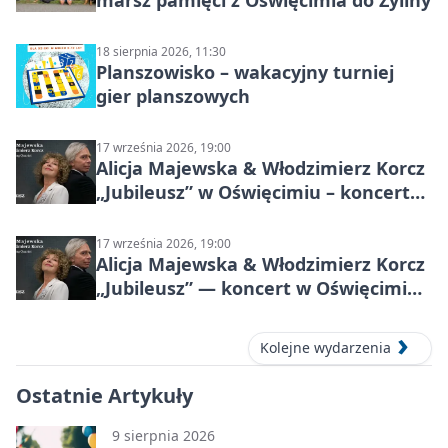
marsz pamięci z Oświęcimia do Żyliny
18 sierpnia 2026, 11:30
Planszowisko – wakacyjny turniej
gier planszowych
17 września 2026, 19:00
Alicja Majewska & Włodzimierz Korcz
„Jubileusz” w Oświęcimiu – koncert
pełen przebojów i wspomnień
17 września 2026, 19:00
Alicja Majewska & Włodzimierz Korcz
„Jubileusz” — koncert w Oświęcimiu,
17 września 2026
Kolejne wydarzenia
Ostatnie Artykuły
9 sierpnia 2026