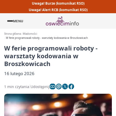
Uwaga! Burze (komunikat RSO)
Uwaga! Alert RCB (komunikat RSO)
MENU
Strona główna
Wiadomości
W ferie programowali roboty - warsztaty kodowania w Broszkowicach
W ferie programowali roboty -
warsztaty kodowania w
Broszkowicach
16 lutego 2026
1 min czytania
Udostępnij