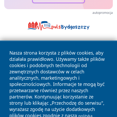
autopromocja
Nasza strona korzysta z plików cookies, aby
działała prawidłowo. Używamy także plików
cookies i podobnych technologii od
zewnętrznych dostawców w celach
Copyright © 2026 oswieciminfo.pl Wszystkie prawa
analitycznych, marketingowych i
zastrzeżone.
społecznościowych. Informacje te mogą być
przetwarzane również przez naszych
partnerów. Kontynuując korzystanie ze
Polityka
Polityka
News
Autorzy
strony lub klikając „Przechodzę do serwisu",
Prywatności
Cookies
wyrażasz zgodę na użycie dodatkowych
plików cookies zgodnie z naszą
polityką