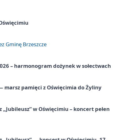
 Oświęcimiu
zez Gminę Brzeszcze
2026 – harmonogram dożynek w sołectwach
 marsz pamięci z Oświęcimia do Żyliny
 „Jubileusz” w Oświęcimiu – koncert pełen
z „Jubileusz” — koncert w Oświęcimiu, 17