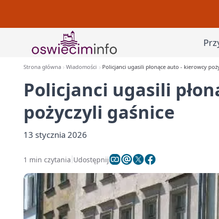
Prz
Strona główna
Wiadomości
Policjanci ugasili płonące auto - kierowcy poż
Policjanci ugasili pło
pożyczyli gaśnice
13 stycznia 2026
1 min czytania
Udostępnij