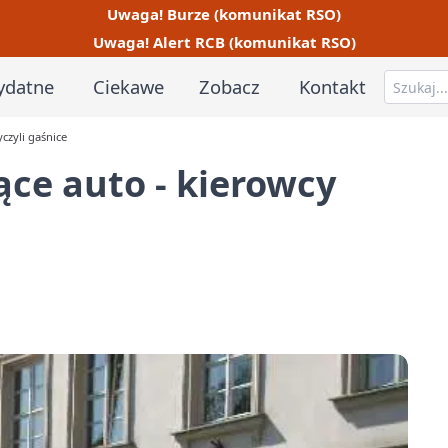
Uwaga! Burze (komunikat RSO)
Uwaga! Alert RCB (komunikat RSO)
ydatne
Ciekawe
Zobacz
Kontakt
yczyli gaśnice
nące auto - kierowcy