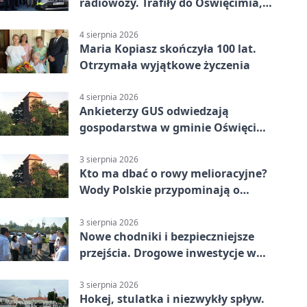
radiowozy. Trafiły do Oświęcimia,
Kęt i Brzeszcz
4 sierpnia 2026
Maria Kopiasz skończyła 100 lat.
Otrzymała wyjątkowe życzenia
4 sierpnia 2026
Ankieterzy GUS odwiedzają
gospodarstwa w gminie Oświęcim.
Udział jest obowiązkowy
3 sierpnia 2026
Kto ma dbać o rowy melioracyjne?
Wody Polskie przypominają o
obowiązkach
3 sierpnia 2026
Nowe chodniki i bezpieczniejsze
przejścia. Drogowe inwestycje w
powiecie
3 sierpnia 2026
Hokej, stulatka i niezwykły spływ.