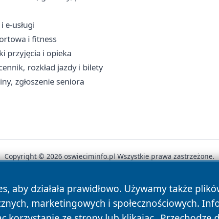
i e-usługi
ortowa i fitness
 przyjęcia i opieka
nnik, rozkład jazdy i bilety
ny, zgłoszenie seniora
Copyright © 2026 oswieciminfo.pl Wszystkie prawa zastrzeżone.
es, aby działała prawidłowo. Używamy także plik
News
Autorzy
Polityka Prywatności
Polityka Cookie
cznych, marketingowych i społecznościowych. Inf
 korzystanie ze strony lub klikając „Przechodzę 