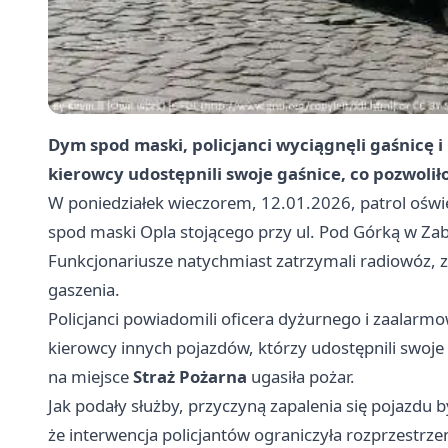
Dym spod maski, policjanci wyciągnęli gaśnicę i 
kierowcy udostępnili swoje gaśnice, co pozwolił
W poniedziałek wieczorem, 12.01.2026, patrol ośw
spod maski Opla stojącego przy ul. Pod Górką w Zabo
Funkcjonariusze natychmiast zatrzymali radiowóz, z
gaszenia.
Policjanci powiadomili oficera dyżurnego i zaalarmow
kierowcy innych pojazdów, którzy udostępnili swoje
na miejsce
Straż Pożarna
ugasiła pożar.
Jak podały służby, przyczyną zapalenia się pojazdu by
że interwencja policjantów ograniczyła rozprzestrze