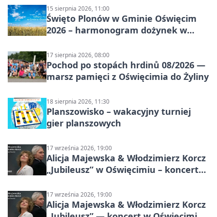
15 sierpnia 2026, 11:00
Święto Plonów w Gminie Oświęcim
2026 – harmonogram dożynek w
sołectwach
17 sierpnia 2026, 08:00
Pochod po stopách hrdinů 08/2026 —
marsz pamięci z Oświęcimia do Żyliny
18 sierpnia 2026, 11:30
Planszowisko – wakacyjny turniej
gier planszowych
17 września 2026, 19:00
Alicja Majewska & Włodzimierz Korcz
„Jubileusz” w Oświęcimiu – koncert
pełen przebojów i wspomnień
17 września 2026, 19:00
Alicja Majewska & Włodzimierz Korcz
„Jubileusz” — koncert w Oświęcimiu,