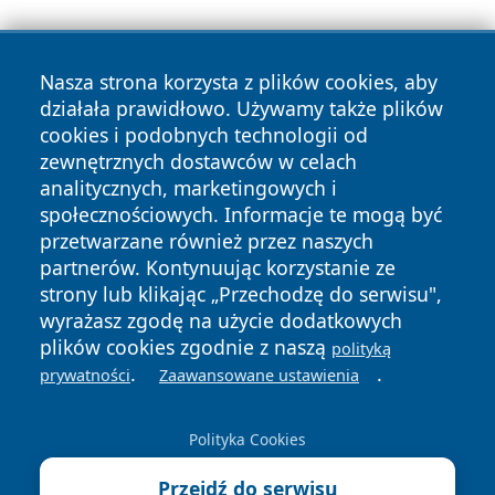
Nasza strona korzysta z plików cookies, aby
działała prawidłowo. Używamy także plików
cookies i podobnych technologii od
zewnętrznych dostawców w celach
Copyright © 2026 oswieciminfo.pl Wszystkie prawa
analitycznych, marketingowych i
zastrzeżone.
społecznościowych. Informacje te mogą być
przetwarzane również przez naszych
partnerów. Kontynuując korzystanie ze
Polityka
Polityka
News
Autorzy
strony lub klikając „Przechodzę do serwisu",
Prywatności
Cookies
wyrażasz zgodę na użycie dodatkowych
plików cookies zgodnie z naszą
polityką
.
.
prywatności
Zaawansowane ustawienia
Polityka Cookies
Przejdź do serwisu