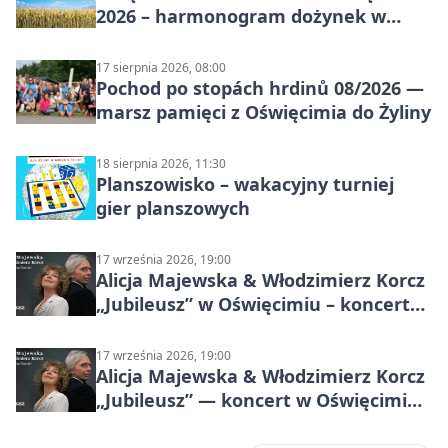
2026 – harmonogram dożynek w
sołectwach
17 sierpnia 2026, 08:00
Pochod po stopách hrdinů 08/2026 —
marsz pamięci z Oświęcimia do Żyliny
18 sierpnia 2026, 11:30
Planszowisko – wakacyjny turniej
gier planszowych
17 września 2026, 19:00
Alicja Majewska & Włodzimierz Korcz
„Jubileusz” w Oświęcimiu – koncert
pełen przebojów i wspomnień
17 września 2026, 19:00
Alicja Majewska & Włodzimierz Korcz
„Jubileusz” — koncert w Oświęcimiu,
17 września 2026