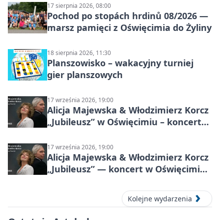
17 sierpnia 2026, 08:00
Pochod po stopách hrdinů 08/2026 —
marsz pamięci z Oświęcimia do Żyliny
18 sierpnia 2026, 11:30
Planszowisko – wakacyjny turniej
gier planszowych
17 września 2026, 19:00
Alicja Majewska & Włodzimierz Korcz
„Jubileusz” w Oświęcimiu – koncert
pełen przebojów i wspomnień
17 września 2026, 19:00
Alicja Majewska & Włodzimierz Korcz
„Jubileusz” — koncert w Oświęcimiu,
17 września 2026
Kolejne wydarzenia