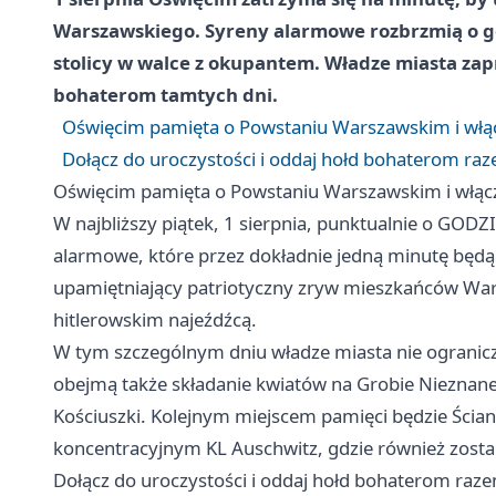
Warszawskiego. Syreny alarmowe rozbrzmią o g
stolicy w walce z okupantem. Władze miasta za
bohaterom tamtych dni.
Oświęcim pamięta o Powstaniu Warszawskim i włąc
Dołącz do uroczystości i oddaj hołd bohaterom ra
Oświęcim pamięta o Powstaniu Warszawskim i włącz
W najbliższy piątek, 1 sierpnia, punktualnie o GODZ
alarmowe, które przez dokładnie jedną minutę będą
upamiętniający patriotyczny zryw mieszkańców Wars
hitlerowskim najeźdźcą.
W tym szczególnym dniu władze miasta nie ogranicz
obejmą także składanie kwiatów na Grobie Nieznaneg
Kościuszki. Kolejnym miejscem pamięci będzie Ścia
koncentracyjnym KL Auschwitz, gdzie również zosta
Dołącz do uroczystości i oddaj hołd bohaterom raz