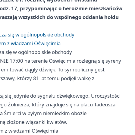
odz. 17, przypominając o heroizmie mieszkańców
praszają wszystkich do wspólnego oddania hołdu
za się w ogólnopolskie obchody
zem z władzami Oświęcimia
a się w ogólnopolskie obchody
INIE 17:00 na terenie Oświęcimia rozlegną się syreny
 emitować ciągły dźwięk. To symboliczny gest
zawy, którzy 81 lat temu podjęli walkę z
ą się jedynie do sygnału dźwiękowego. Uroczystości
o Żołnierza, który znajduje się na placu Tadeusza
na Śmierci w byłym niemieckim obozie
ną złożone wiązanki kwiatów.
em z władzami Oświęcimia