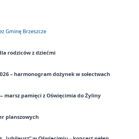
zez Gminę Brzeszcze
dla rodziców z dziećmi
2026 – harmonogram dożynek w sołectwach
 marsz pamięci z Oświęcimia do Żyliny
ier planszowych
 „Jubileusz” w Oświęcimiu – koncert pełen