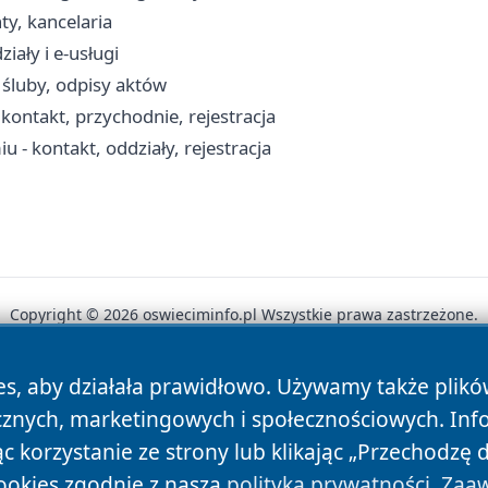
ty, kancelaria
iały i e-usługi
 śluby, odpisy aktów
ontakt, przychodnie, rejestracja
 - kontakt, oddziały, rejestracja
Copyright © 2026 oswieciminfo.pl Wszystkie prawa zastrzeżone.
es, aby działała prawidłowo. Używamy także plik
News
Autorzy
Polityka Prywatności
Polityka Cookie
cznych, marketingowych i społecznościowych. Inf
 korzystanie ze strony lub klikając „Przechodzę 
ookies zgodnie z naszą
polityką prywatności
.
Zaaw