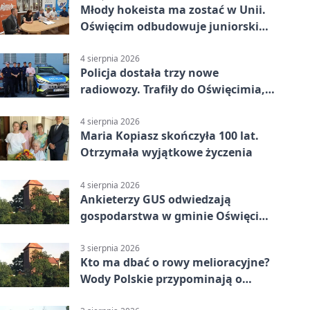
Młody hokeista ma zostać w Unii.
Oświęcim odbudowuje juniorski
system
4 sierpnia 2026
Policja dostała trzy nowe
radiowozy. Trafiły do Oświęcimia,
Kęt i Brzeszcz
4 sierpnia 2026
Maria Kopiasz skończyła 100 lat.
Otrzymała wyjątkowe życzenia
4 sierpnia 2026
Ankieterzy GUS odwiedzają
gospodarstwa w gminie Oświęcim.
Udział jest obowiązkowy
3 sierpnia 2026
Kto ma dbać o rowy melioracyjne?
Wody Polskie przypominają o
obowiązkach