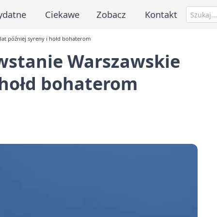
ydatne
Ciekawe
Zobacz
Kontakt
at później syreny i hołd bohaterom
wstanie Warszawskie
i hołd bohaterom