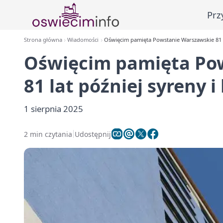
Prz
Strona główna
Wiadomości
Oświęcim pamięta Powstanie Warszawskie 81 l
Oświęcim pamięta Po
81 lat później syreny 
1 sierpnia 2025
2 min czytania
Udostępnij