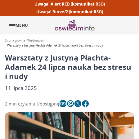
Uwaga! Alert RCB (komunikat RSO)
Uwaga! Burze/2 (komunikat RSO)
MENU
Strona główna
Wiadomości
Warsztaty z Justyną Płachta-Adamek 24 lipca nauka bez stresu i nudy
Warsztaty z Justyną Płachta-
Adamek 24 lipca nauka bez stresu
i nudy
11 lipca 2025
2 min czytania
Udostępnij