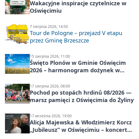
Wakacyjne inspiracje czytelnicze w
Oświęcimiu
7 sierpnia 2026, 14:50
Tour de Pologne – przejazd V etapu
przez Gminę Brzeszcze
15 sierpnia 2026, 11:00
Święto Plonów w Gminie Oświęcim
2026 – harmonogram dożynek w
sołectwach
17 sierpnia 2026, 08:00
Pochod po stopách hrdinů 08/2026 —
marsz pamięci z Oświęcimia do Żyliny
17 września 2026, 19:00
Alicja Majewska & Włodzimierz Korcz
„Jubileusz” w Oświęcimiu – koncert
pełen przebojów i wspomnień