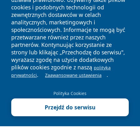
cookies i podobnych technologii od
zewnętrznych dostawców w celach
analitycznych, marketingowych i
społecznościowych. Informacje te mogą być
Copyright © 2026 oswieciminfo.pl Wszystkie prawa
przetwarzane również przez naszych
zastrzeżone.
partnerów. Kontynuując korzystanie ze
strony lub klikając „Przechodzę do serwisu",
Polityka
Polityka
wyrażasz zgodę na użycie dodatkowych
News
Autorzy
Prywatności
Cookies
plików cookies zgodnie z naszą
polityką
.
.
prywatności
Zaawansowane ustawienia
Polityka Cookies
Przejdź do serwisu