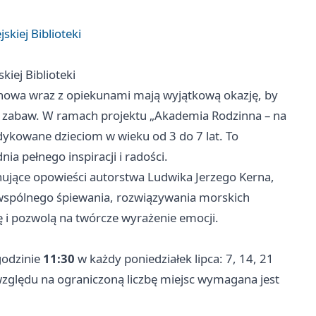
skiej Biblioteki
kiej Biblioteki
anowa wraz z opiekunami mają wyjątkową okazję, by
ch zabaw. W ramach projektu „Akademia Rodzinna – na
ykowane dzieciom w wieku od 3 do 7 lat. To
a pełnego inspiracji i radości.
nujące opowieści autorstwa Ludwika Jerzego Kerna,
 wspólnego śpiewania, rozwiązywania morskich
i pozwolą na twórcze wyrażenie emocji.
 godzinie
11:30
w każdy poniedziałek lipca: 7, 14, 21
e względu na ograniczoną liczbę miejsc wymagana jest