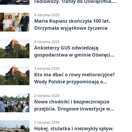
radiowozy. Trafiły do Oświęcimia,
Kęt i Brzeszcz
4 sierpnia 2026
Maria Kopiasz skończyła 100 lat.
Otrzymała wyjątkowe życzenia
4 sierpnia 2026
Ankieterzy GUS odwiedzają
gospodarstwa w gminie Oświęcim.
Udział jest obowiązkowy
3 sierpnia 2026
Kto ma dbać o rowy melioracyjne?
Wody Polskie przypominają o
obowiązkach
3 sierpnia 2026
Nowe chodniki i bezpieczniejsze
przejścia. Drogowe inwestycje w
powiecie
3 sierpnia 2026
Hokej, stulatka i niezwykły spływ.