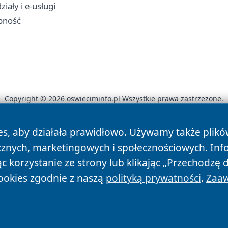
iały i e-usługi
ępność
Copyright © 2026 oswieciminfo.pl Wszystkie prawa zastrzeżone.
es, aby działała prawidłowo. Używamy także plik
News
Autorzy
Polityka Prywatności
Polityka Cookie
cznych, marketingowych i społecznościowych. Inf
 korzystanie ze strony lub klikając „Przechodzę 
ookies zgodnie z naszą
polityką prywatności
.
Zaaw