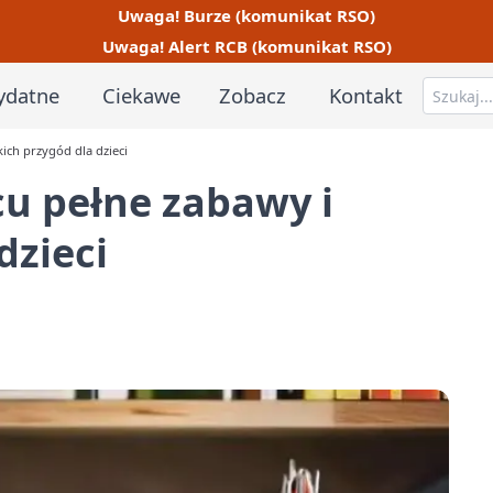
Uwaga! Burze (komunikat RSO)
Uwaga! Alert RCB (komunikat RSO)
ydatne
Ciekawe
Zobacz
Kontakt
ich przygód dla dzieci
cu pełne zabawy i
dzieci