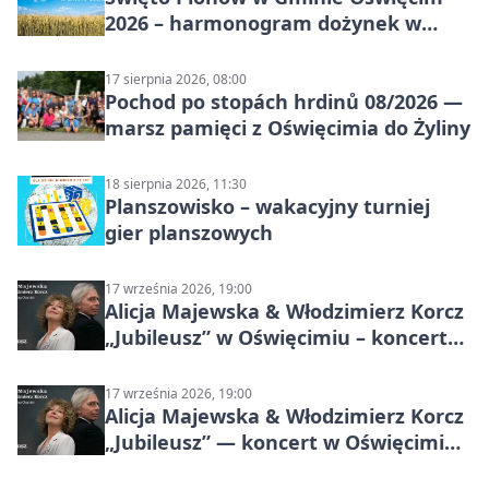
2026 – harmonogram dożynek w
sołectwach
17 sierpnia 2026, 08:00
Pochod po stopách hrdinů 08/2026 —
marsz pamięci z Oświęcimia do Żyliny
18 sierpnia 2026, 11:30
Planszowisko – wakacyjny turniej
gier planszowych
17 września 2026, 19:00
Alicja Majewska & Włodzimierz Korcz
„Jubileusz” w Oświęcimiu – koncert
pełen przebojów i wspomnień
17 września 2026, 19:00
Alicja Majewska & Włodzimierz Korcz
„Jubileusz” — koncert w Oświęcimiu,
17 września 2026